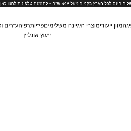
וח חינם לכל הארץ בקנייה מעל 349 ש"ח -
להזמנה טלפונית לחצו כאן
יגה
מזון ייעודי
מוצרי היגיינה משלימים
פיזיותרפיה
עזרים ופ
ייעוץ אונליין