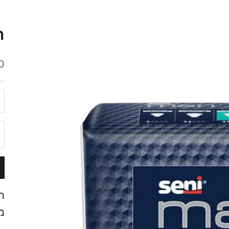
ת
מ
 ₪
ה
ת
מ