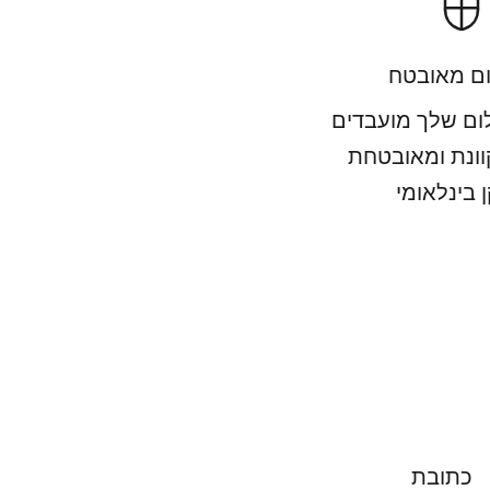
ם מאובטח
ם שלך מועבדים
וונת ומאובטחת
 בינלאומי
כתובת