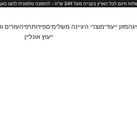
וח חינם לכל הארץ בקנייה מעל 349 ש"ח -
להזמנה טלפונית לחצו כאן
יגה
מזון ייעודי
מוצרי היגיינה משלימים
פיזיותרפיה
עזרים ופ
ייעוץ אונליין