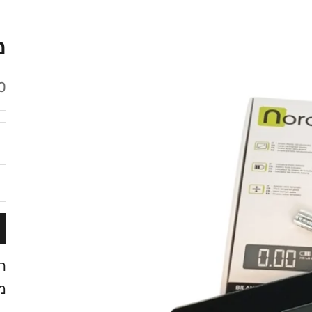
מ
מ
 ₪
ה
ת
מ