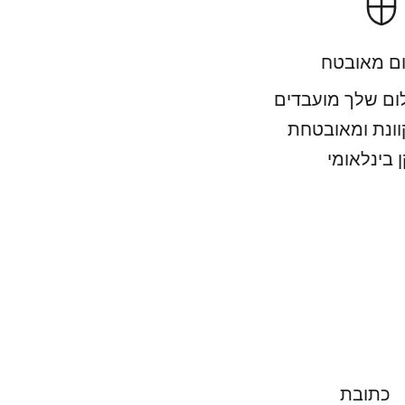
ם מאובטח
ם שלך מועבדים
וונת ומאובטחת
 בינלאומי
כתובת