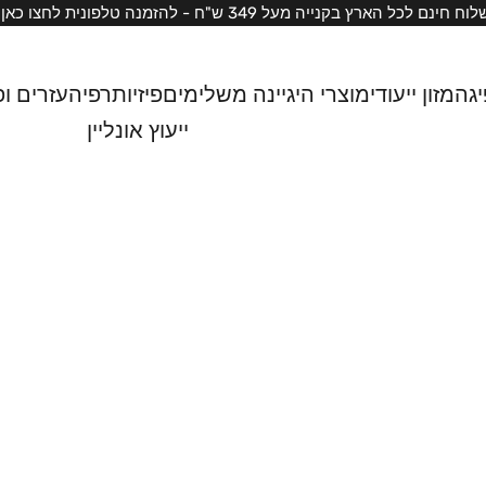
וח חינם לכל הארץ בקנייה מעל 349 ש"ח -
להזמנה טלפונית לחצו כאן
יגה
מזון ייעודי
מוצרי היגיינה משלימים
פיזיותרפיה
עזרים ופ
ייעוץ אונליין