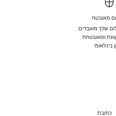
ם מאובטח
ם שלך מועבדים
וונת ומאובטחת
 בינלאומי
כתובת