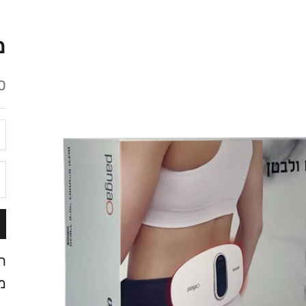
מ
מ
 ₪
ה
ת
מ